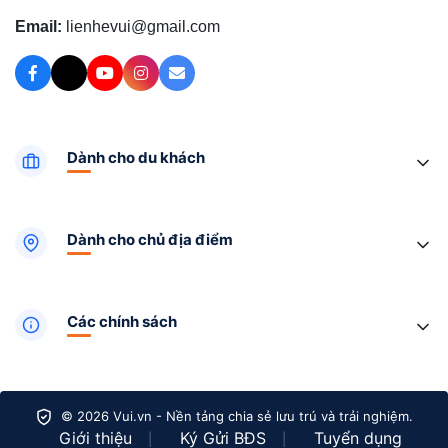
Email:
lienhevui@gmail.com
Dành cho du khách
Dành cho chủ địa điểm
Các chính sách
© 2026 Vui.vn - Nền tảng chia sẻ lưu trú và trải nghiệm.
Giới thiệu
Ký Gửi BĐS
Tuyển dụng
|
|