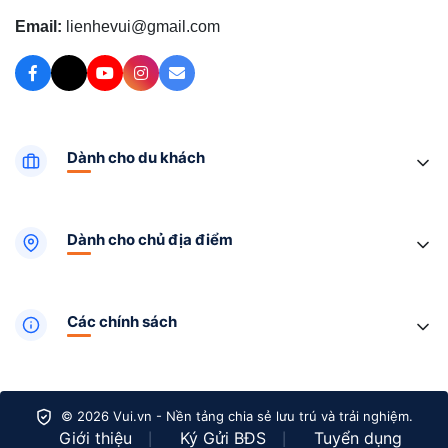
Email:
lienhevui@gmail.com
Dành cho du khách
Dành cho chủ địa điểm
Các chính sách
© 2026 Vui.vn - Nền tảng chia sẻ lưu trú và trải nghiệm.
Giới thiệu
Ký Gửi BĐS
Tuyển dụng
|
|