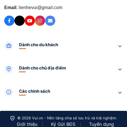
Email:
lienhevui@gmail.com
Dành cho du khách
Dành cho chủ địa điểm
Các chính sách
© 2026 Vui.vn - Nền tảng chia sẻ lưu trú và trải nghiệm.
Giới thiệu
Ký Gửi BĐS
Tuyển dụng
|
|