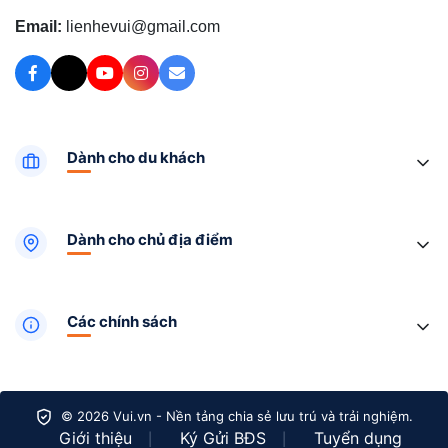
Email:
lienhevui@gmail.com
Dành cho du khách
Dành cho chủ địa điểm
Các chính sách
© 2026 Vui.vn - Nền tảng chia sẻ lưu trú và trải nghiệm.
Giới thiệu
Ký Gửi BĐS
Tuyển dụng
|
|