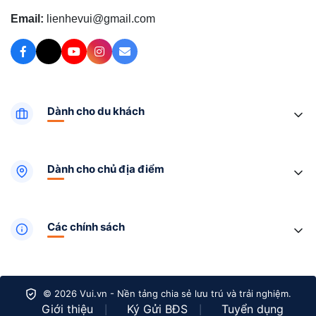
Email:
lienhevui@gmail.com
Dành cho du khách
Dành cho chủ địa điểm
Các chính sách
© 2026 Vui.vn - Nền tảng chia sẻ lưu trú và trải nghiệm.
Giới thiệu
Ký Gửi BĐS
Tuyển dụng
|
|