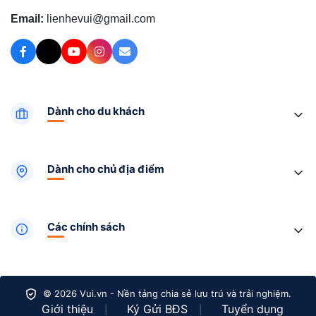
Email:
lienhevui@gmail.com
Dành cho du khách
Dành cho chủ địa điểm
Các chính sách
© 2026 Vui.vn - Nền tảng chia sẻ lưu trú và trải nghiệm.
Giới thiệu
Ký Gửi BĐS
Tuyển dụng
|
|