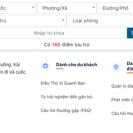
uốc
Phường/Xã
Đường/Phố
trú
Loại phòng
Có
160
điểm lưu trú
Dà
Dành cho du khách
uống, trải
đi
n đi và cuộc
Điều Thú Vị Quanh Bạn
Quản lý đị
Từ trải nghiệm đến gắn bó
Phát triển 
Câu hỏi thường gặp (FAQ)
Câu hỏi th