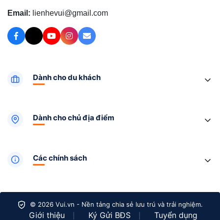
Email:
lienhevui@gmail.com
Dành cho du khách
Dành cho chủ địa điểm
Các chính sách
© 2026 Vui.vn - Nền tảng chia sẻ lưu trú và trải nghiệm.
Giới thiệu
Ký Gửi BĐS
Tuyển dụng
|
|