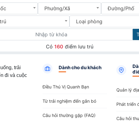
uốc
Phường/Xã
Đường/Phố
trú
Loại phòng
Có
160
điểm lưu trú
Dà
Dành cho du khách
uống, trải
đi
n đi và cuộc
Điều Thú Vị Quanh Bạn
Quản lý đị
Từ trải nghiệm đến gắn bó
Phát triển 
Câu hỏi thường gặp (FAQ)
Câu hỏi th