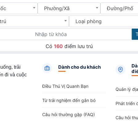
uốc
Phường/Xã
Đường/Phố
trú
Loại phòng
Có
160
điểm lưu trú
Dà
Dành cho du khách
uống, trải
đi
n đi và cuộc
Điều Thú Vị Quanh Bạn
Quản lý đị
Từ trải nghiệm đến gắn bó
Phát triển 
Câu hỏi thường gặp (FAQ)
Câu hỏi th