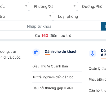
uốc
Phường/Xã
Đường/Phố
trú
Loại phòng
Có
160
điểm lưu trú
Dà
Dành cho du khách
uống, trải
đi
n đi và cuộc
Điều Thú Vị Quanh Bạn
Quản lý đị
Từ trải nghiệm đến gắn bó
Phát triển 
Câu hỏi thường gặp (FAQ)
Câu hỏi th