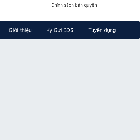
Chính sách bản quyền
Giới thiệu
Ký Gửi BĐS
Tuyển dụng
|
|