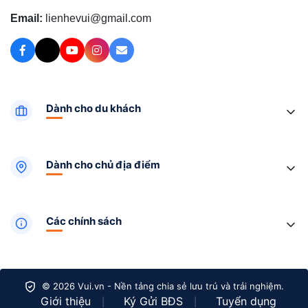
Email:
lienhevui@gmail.com
Dành cho du khách
Dành cho chủ địa điểm
Các chính sách
© 2026 Vui.vn - Nền tảng chia sẻ lưu trú và trải nghiệm.
Giới thiệu
Ký Gửi BĐS
Tuyển dụng
|
|