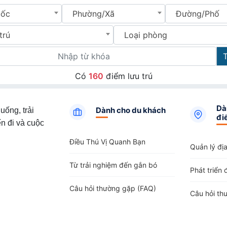
uốc
Phường/Xã
Đường/Phố
trú
Loại phòng
Có
160
điểm lưu trú
Dà
Dành cho du khách
uống, trải
đi
n đi và cuộc
Điều Thú Vị Quanh Bạn
Quản lý đị
Từ trải nghiệm đến gắn bó
Phát triển 
Câu hỏi thường gặp (FAQ)
Câu hỏi th