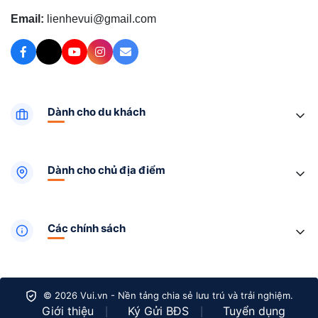
Email:
lienhevui@gmail.com
Dành cho du khách
Dành cho chủ địa điểm
Các chính sách
© 2026 Vui.vn - Nền tảng chia sẻ lưu trú và trải nghiệm.
Giới thiệu
Ký Gửi BĐS
Tuyển dụng
|
|