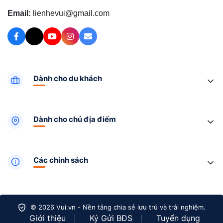
Email:
lienhevui@gmail.com
Dành cho du khách
Dành cho chủ địa điểm
Các chính sách
© 2026 Vui.vn - Nền tảng chia sẻ lưu trú và trải nghiệm.
Giới thiệu
Ký Gửi BĐS
Tuyển dụng
|
|