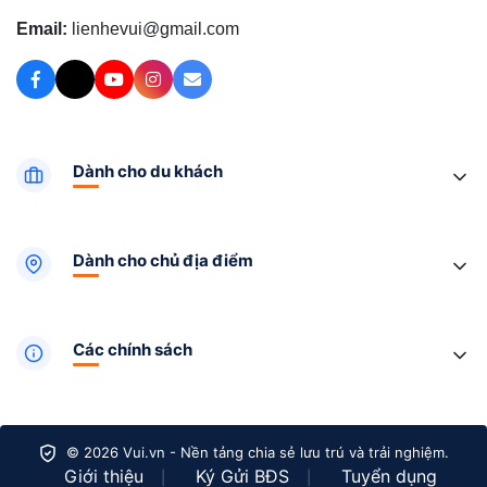
Email:
lienhevui@gmail.com
Dành cho du khách
Dành cho chủ địa điểm
Các chính sách
© 2026 Vui.vn - Nền tảng chia sẻ lưu trú và trải nghiệm.
Giới thiệu
Ký Gửi BĐS
Tuyển dụng
|
|