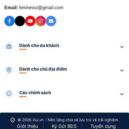
Email:
lienhevui@gmail.com
Dành cho du khách
Dành cho chủ địa điểm
Các chính sách
© 2026 Vui.vn - Nền tảng chia sẻ lưu trú và trải nghiệm.
Giới thiệu
Ký Gửi BĐS
Tuyển dụng
|
|