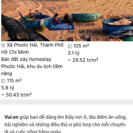
Xã Phước Hải, Thành Phố
Hồ Chí Minh
Bán đất Phước Hải giá dưới
thị trường, cần bán nhanh
Xã Phước Hải, Thành Phố
105 m²
Hồ Chí Minh
3.1 tỷ
Bán đất xây homestay
~ 29.52 tr/m²
Phước Hải, khu du lịch tiềm
năng
115 m²
5.8 tỷ
~ 50.43 tr/m²
Vui.vn
giúp bạn dễ dàng tìm thấy nơi ở, địa điểm ăn uống,
trải nghiệm và những điều thú vị phù hợp cho mỗi chuyến
đi và cuộc sống hằng ngày.