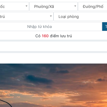
uốc
Phường/Xã
Đường/Phố
trú
Loại phòng
Có
160
điểm lưu trú