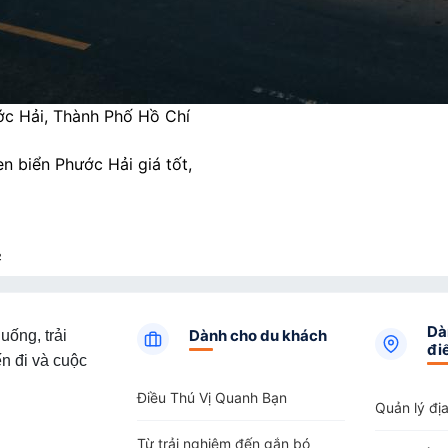
c Hải, Thành Phố Hồ Chí
n biển Phước Hải giá tốt,
²
Dà
Dành cho du khách
uống, trải
đi
n đi và cuộc
Điều Thú Vị Quanh Bạn
Quản lý đị
Từ trải nghiệm đến gắn bó