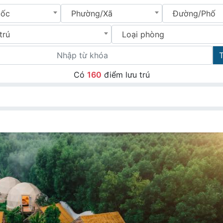
uốc
Phường/Xã
Đường/Phố
trú
Loại phòng
Có
160
điểm lưu trú