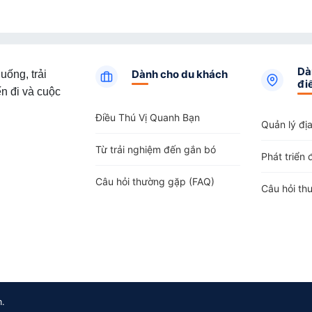
Dà
Dành cho du khách
uống, trải
đi
n đi và cuộc
Điều Thú Vị Quanh Bạn
Quản lý đị
Từ trải nghiệm đến gắn bó
Phát triển 
Câu hỏi thường gặp (FAQ)
Câu hỏi th
m.