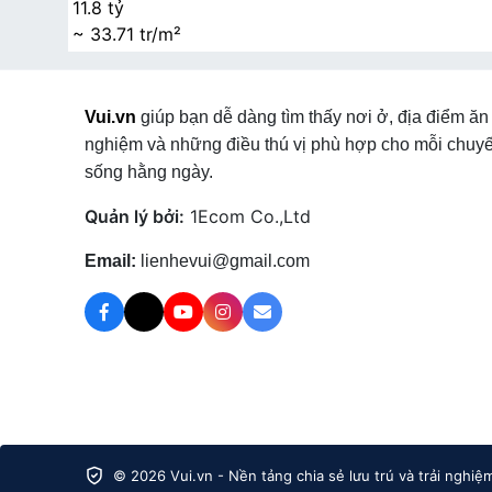
11.8 tỷ
~ 33.71 tr/m²
Vui.vn
giúp bạn dễ dàng tìm thấy nơi ở, địa điểm ăn 
nghiệm và những điều thú vị phù hợp cho mỗi chuyế
sống hằng ngày.
Quản lý bởi:
1Ecom Co.,Ltd
Email:
lienhevui@gmail.com
© 2026 Vui.vn - Nền tảng chia sẻ lưu trú và trải nghiệ