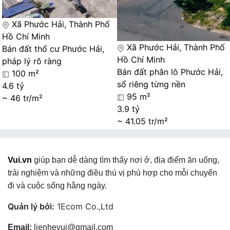
Xã Phước Hải, Thành Phố
Hồ Chí Minh
Xã Phước Hải, Thành Phố
Bán đất thổ cư Phước Hải,
Hồ Chí Minh
pháp lý rõ ràng
Bán đất phân lô Phước Hải,
100 m²
sổ riêng từng nền
4.6 tỷ
95 m²
~ 46 tr/m²
3.9 tỷ
~ 41.05 tr/m²
Vui.vn
giúp bạn dễ dàng tìm thấy nơi ở, địa điểm ăn uống,
trải nghiệm và những điều thú vị phù hợp cho mỗi chuyến
đi và cuộc sống hằng ngày.
Quản lý bởi:
1Ecom Co.,Ltd
Email:
lienhevui@gmail.com