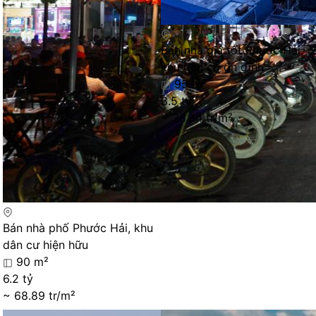
Bán nhà giá tốt Phước Hải,
khu dân cư ổn định
95 m²
3.5 tỷ
~ 36.84 tr/m²
Bán nhà phố Phước Hải, khu
dân cư hiện hữu
90 m²
6.2 tỷ
~ 68.89 tr/m²