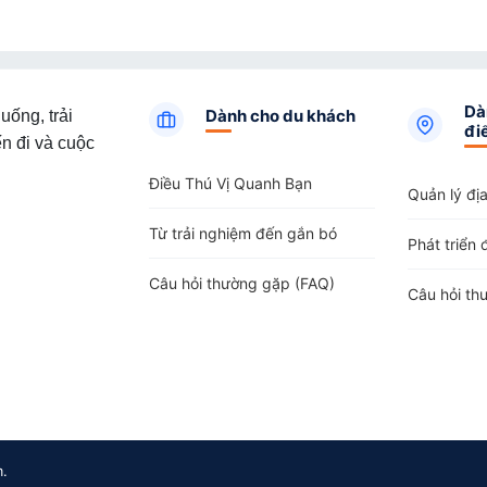
Dà
Dành cho du khách
uống, trải
đi
n đi và cuộc
Điều Thú Vị Quanh Bạn
Quản lý đị
Từ trải nghiệm đến gắn bó
Phát triển 
Câu hỏi thường gặp (FAQ)
Câu hỏi th
m.