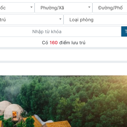
uốc
Phường/Xã
Đường/Phố
trú
Loại phòng
Có
160
điểm lưu trú