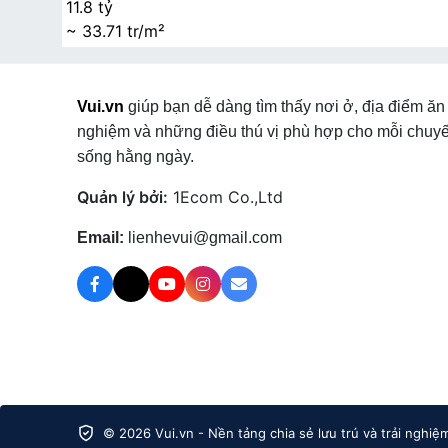
11.8 tỷ
~ 33.71 tr/m²
Vui.vn
giúp bạn dễ dàng tìm thấy nơi ở, địa điểm ăn 
nghiệm và những điều thú vị phù hợp cho mỗi chuyế
sống hằng ngày.
Quản lý bởi:
1Ecom Co.,Ltd
Email:
lienhevui@gmail.com
© 2026 Vui.vn - Nền tảng chia sẻ lưu trú và trải nghiệ