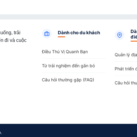
Dà
Dành cho du khách
uống, trải
đi
n đi và cuộc
Điều Thú Vị Quanh Bạn
Quản lý đị
Từ trải nghiệm đến gắn bó
Phát triển 
Câu hỏi thường gặp (FAQ)
Câu hỏi th
m.