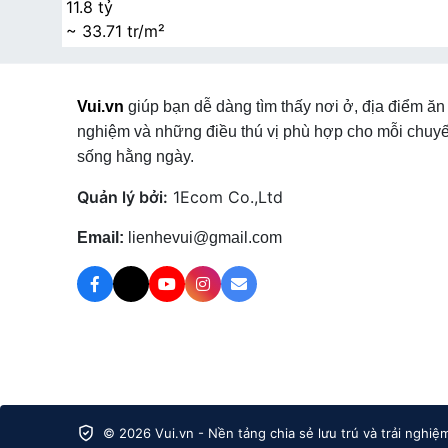
11.8 tỷ
~ 33.71 tr/m²
Vui.vn
giúp bạn dễ dàng tìm thấy nơi ở, địa điểm ăn 
nghiệm và những điều thú vị phù hợp cho mỗi chuyế
sống hằng ngày.
Quản lý bởi:
1Ecom Co.,Ltd
Email:
lienhevui@gmail.com
© 2026 Vui.vn - Nền tảng chia sẻ lưu trú và trải nghiệ