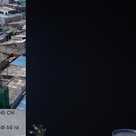
Hồ Chí
đi bộ ra