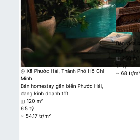
Bán villa 
nghỉ dưỡ
250 m²
17 tỷ
Xã Phước Hải, Thành Phố Hồ Chí
~ 68 tr/m
Minh
Bán homestay gần biển Phước Hải,
đang kinh doanh tốt
120 m²
6.5 tỷ
~ 54.17 tr/m²