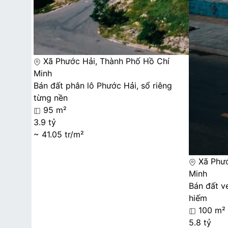
Xã Phước Hải, Thành Phố Hồ Chí
Minh
Bán đất phân lô Phước Hải, sổ riêng
từng nền
95 m²
3.9 tỷ
~ 41.05 tr/m²
Xã Phướ
Minh
Bán đất ve
hiếm
100 m²
5.8 tỷ