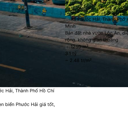
Xã Phước Hải, Thành Phố 
Minh
Bán đất nhà vườn Lộc An, diệ
rộng, không gian thoáng
1250 m²
3.1 tỷ
~ 2.48 tr/m²
c Hải, Thành Phố Hồ Chí
n biển Phước Hải giá tốt,