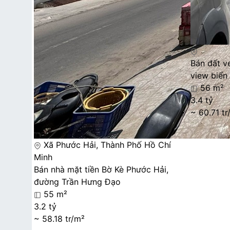
Bán đất v
view biển
56 m²
3.4 tỷ
~ 60.71 tr
Xã Phước Hải, Thành Phố Hồ Chí
Minh
Bán nhà mặt tiền Bờ Kè Phước Hải,
đường Trần Hưng Đạo
55 m²
3.2 tỷ
~ 58.18 tr/m²