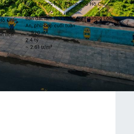
Xã Phước Hải, Thành Phố Hồ Chí
Minh
Bán đất làm nhà vườn nghỉ dưỡng Lộc
Hồ Chí
An, phù hợp cuối tuần
920 m²
n tích
2.4 tỷ
~ 2.61 tr/m²