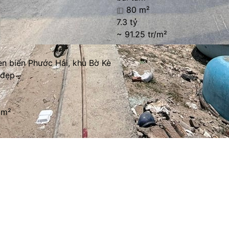
80 m²
7.3 tỷ
~ 91.25 tr/m²
en biển Phước Hải, khu Bờ Kè
 đẹp
/m²