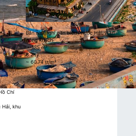
Bán nhà nghỉ gần biển Phước Hải, vị trí
đông khách
135 m²
8.2 tỷ
~ 60.74 tr/m²
Hồ Chí
 Hải, khu