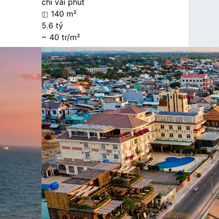
chỉ vài phút
140 m²
5.6 tỷ
~ 40 tr/m²