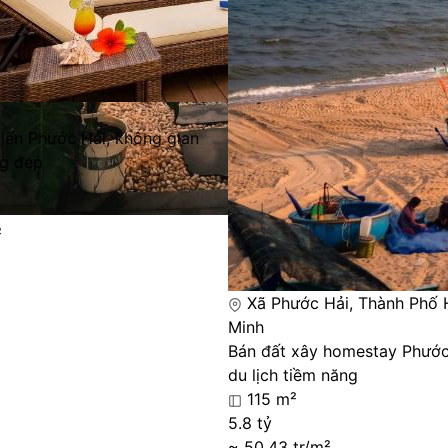
biển Phước Hải, không gian
ng đẹp
²
Xã Phước Hải, Thành Phố 
Minh
Bán đất xây homestay Phước
du lịch tiềm năng
115 m²
5.8 tỷ
~ 50.43 tr/m²