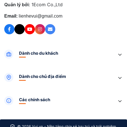
Quản lý bởi:
1Ecom Co.,Ltd
Email:
lienhevui@gmail.com
Dành cho du khách
Dành cho chủ địa điểm
Các chính sách
© 2026 Vui.vn - Nền tảng chia sẻ lưu trú và trải nghiệm.