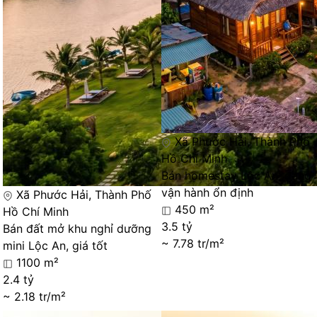
Xã Phước Hải, Thành Phố
Hồ Chí Minh
Bán homestay Lộc An, đang
vận hành ổn định
Xã Phước Hải, Thành Phố
450 m²
Hồ Chí Minh
3.5 tỷ
Bán đất mở khu nghỉ dưỡng
~ 7.78 tr/m²
mini Lộc An, giá tốt
1100 m²
2.4 tỷ
~ 2.18 tr/m²