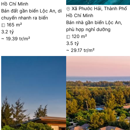
Hồ Chí Minh
Xã Phước Hải, Thành Phố
Bán đất gần biển Lộc An, di
Hồ Chí Minh
chuyển nhanh ra biển
Bán nhà gần biển Lộc An,
165 m²
phù hợp nghỉ dưỡng
3.2 tỷ
120 m²
~ 19.39 tr/m²
3.5 tỷ
~ 29.17 tr/m²