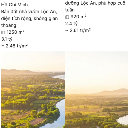
dưỡng Lộc An, phù hợp cuối
Hồ Chí Minh
tuần
Bán đất nhà vườn Lộc An,
920 m²
diện tích rộng, không gian
2.4 tỷ
thoáng
~ 2.61 tr/m²
1250 m²
3.1 tỷ
~ 2.48 tr/m²