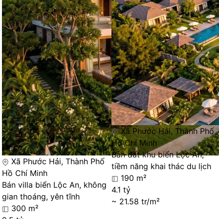
Xã Phước Hải, Thành Phố
Hồ Chí Minh
Bán đất khu biển Lộc An,
Xã Phước Hải, Thành Phố
tiềm năng khai thác du lịch
Hồ Chí Minh
190 m²
Bán villa biển Lộc An, không
4.1 tỷ
gian thoáng, yên tĩnh
~ 21.58 tr/m²
300 m²