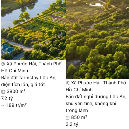
Xã Phước Hải, Thành Phố
Hồ Chí Minh
Bán đất farmstay Lộc An,
Xã Phước Hải, Thành Phố
diện tích lớn, giá tốt
Hồ Chí Minh
3800 m²
Bán đất nghỉ dưỡng Lộc An,
7.2 tỷ
khu yên tĩnh, không khí
~ 1.89 tr/m²
trong lành
850 m²
2.2 tỷ