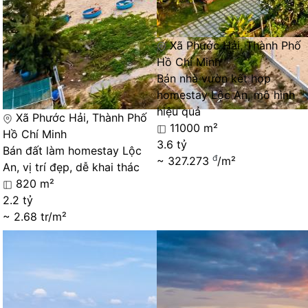
Xã Phước Hải, Thành Phố
Hồ Chí Minh
Bán nhà vườn kết hợp
homestay Lộc An, mô hình
hiệu quả
Xã Phước Hải, Thành Phố
11000 m²
Hồ Chí Minh
3.6 tỷ
Bán đất làm homestay Lộc
đ
~ 327.273
/m²
An, vị trí đẹp, dễ khai thác
820 m²
2.2 tỷ
~ 2.68 tr/m²