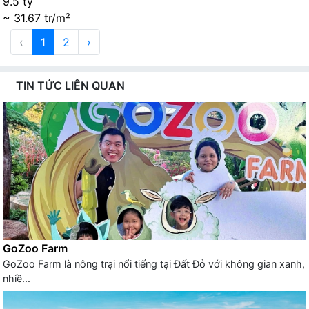
9.5 tỷ
~ 31.67 tr/m²
‹
1
2
›
TIN TỨC LIÊN QUAN
GoZoo Farm
GoZoo Farm là nông trại nổi tiếng tại Đất Đỏ với không gian xanh,
nhiề...