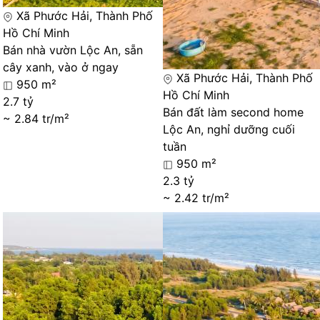
Xã Phước Hải, Thành Phố
Hồ Chí Minh
Bán nhà vườn Lộc An, sẵn
cây xanh, vào ở ngay
Xã Phước Hải, Thành Phố
950 m²
Hồ Chí Minh
2.7 tỷ
Bán đất làm second home
~ 2.84 tr/m²
Lộc An, nghỉ dưỡng cuối
tuần
950 m²
2.3 tỷ
~ 2.42 tr/m²