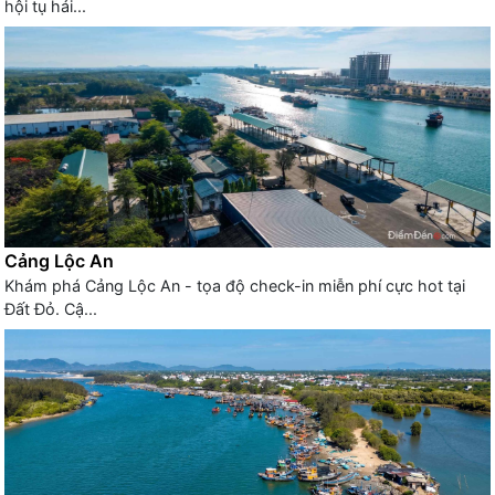
hội tụ hải...
Cảng Lộc An
Khám phá Cảng Lộc An - tọa độ check-in miễn phí cực hot tại
Đất Đỏ. Cậ...