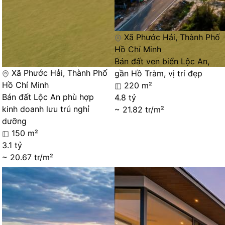
Xã Phước Hải, Thành Phố
Hồ Chí Minh
Bán đất ven biển Lộc An,
Xã Phước Hải, Thành Phố
gần Hồ Tràm, vị trí đẹp
Hồ Chí Minh
220 m²
Bán đất Lộc An phù hợp
4.8 tỷ
kinh doanh lưu trú nghỉ
~ 21.82 tr/m²
dưỡng
150 m²
3.1 tỷ
~ 20.67 tr/m²