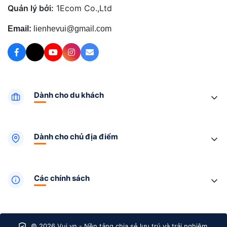
Quản lý bởi:
1Ecom Co.,Ltd
Email:
lienhevui@gmail.com
Dành cho du khách
Dành cho chủ địa điểm
Các chính sách
© 2026 Vui.vn - Nền tảng chia sẻ lưu trú và trải nghiệm.