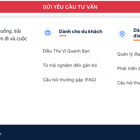
GỬI YÊU CẦU TƯ VẤN
Dà
uống, trải
Dành cho du khách
đi
n đi và cuộc
Điều Thú Vị Quanh Bạn
Quản lý đị
Từ trải nghiệm đến gắn bó
Phát triển 
Câu hỏi thường gặp (FAQ)
Câu hỏi th
m.