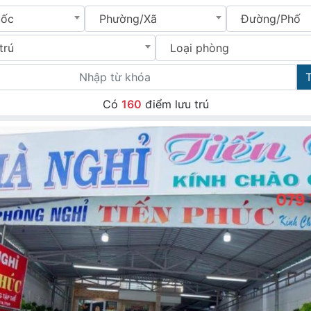
uốc
Phường/Xã
Đường/Phố
trú
Loại phòng
Có
160
điểm lưu trú