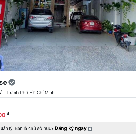
use
ải, Thành Phố Hồ Chí Minh
đ
00
Đăng ký ngay
uản lý. Bạn là chủ sở hữu?
0