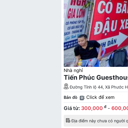
Nhà nghỉ
Tiến Phúc Guestho
Đường Tỉnh lộ 44, Xã Phước H
Click để xem
Bản đồ
:
0
đ
Giá từ:
300,000
-
600,0
Địa điểm này chưa có người q