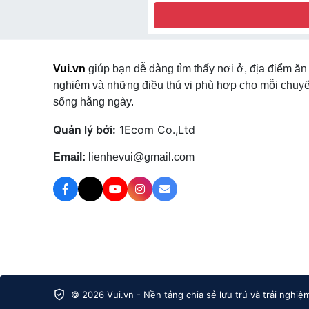
Vui.vn
giúp bạn dễ dàng tìm thấy nơi ở, địa điểm ăn 
nghiệm và những điều thú vị phù hợp cho mỗi chuyế
sống hằng ngày.
Quản lý bởi:
1Ecom Co.,Ltd
Email:
lienhevui@gmail.com
© 2026 Vui.vn - Nền tảng chia sẻ lưu trú và trải nghiệ