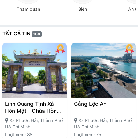
Tham quan
Biển
Ăn u
TẤT CẢ TIN
180
Linh Quang Tịnh Xá
Cảng Lộc An
Hòn Một _ Chùa Hòn
Một
Xã Phước Hải, Thành Phố
Xã Phước Hải, Thành Phố
Hồ Chí Minh
Hồ Chí Minh
Lượt xem: 88
Lượt xem: 75