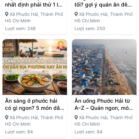
nhất định phải thử 1 lần
tối? gợi ý quán ăn đêm
khi ghé biển
ngon khó cưỡng
Xã Phước Hải, Thành Phố
Xã Phước Hải, Thành Phố
Hồ Chí Minh
Hồ Chí Minh
Lượt xem: 248
Lượt xem: 250
Ăn sáng ở phước hải
Ăn uống Phước Hải từ
có gì ngon? 5 món dân
A–Z – Quán ngon, món
địa phương hay ăn
ngon, địa điểm
Xã Phước Hải, Thành Phố
Xã Phước Hải, Thành Phố
nhất
Hồ Chí Minh
Hồ Chí Minh
Lượt xem: 84
Lượt xem: 84