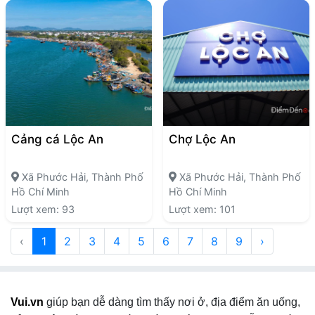
Cảng cá Lộc An
Chợ Lộc An
Xã Phước Hải, Thành Phố
Xã Phước Hải, Thành Phố
Hồ Chí Minh
Hồ Chí Minh
Lượt xem: 93
Lượt xem: 101
‹
1
2
3
4
5
6
7
8
9
›
Vui.vn
giúp bạn dễ dàng tìm thấy nơi ở, địa điểm ăn uống,