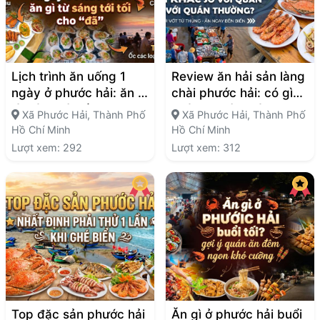
Lịch trình ăn uống 1
Review ăn hải sản làng
ngày ở phước hải: ăn gì
chài phước hải: có gì
từ sáng tới tối cho “đã”
khác so với quán
Xã Phước Hải, Thành Phố
Xã Phước Hải, Thành Phố
thường?
Hồ Chí Minh
Hồ Chí Minh
Lượt xem: 292
Lượt xem: 312
Top đặc sản phước hải
Ăn gì ở phước hải buổi