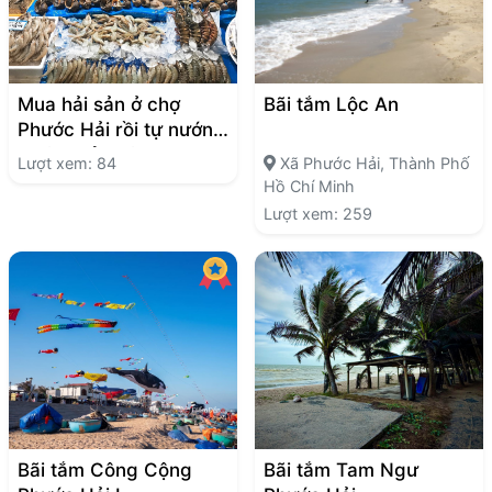
Mua hải sản ở chợ
Bãi tắm Lộc An
Phước Hải rồi tự nướng
– nên thử không?
Lượt xem: 84
Xã Phước Hải, Thành Phố
Hồ Chí Minh
Lượt xem: 259
Bãi tắm Công Cộng
Bãi tắm Tam Ngư