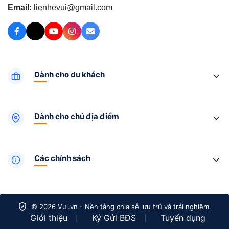
Email:
lienhevui@gmail.com
Dành cho du khách
Dành cho chủ địa điểm
Các chính sách
© 2026 Vui.vn - Nền tảng chia sẻ lưu trú và trải nghiệm.
Giới thiệu
Ký Gửi BĐS
Tuyển dụng
|
|