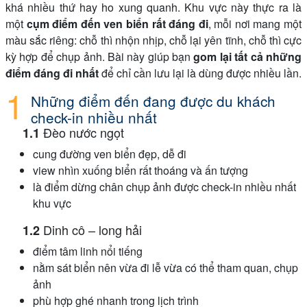
khá nhiều thứ hay ho xung quanh. Khu vực này thực ra là
một
cụm điểm đến ven biển rất đáng đi
, mỗi nơi mang một
màu sắc riêng: chỗ thì nhộn nhịp, chỗ lại yên tĩnh, chỗ thì cực
kỳ hợp để chụp ảnh. Bài này giúp bạn
gom lại tất cả những
điểm đáng đi nhất
để chỉ cần lưu lại là dùng được nhiều lần.
Những điểm đến đang được du khách
check-in nhiều nhất
Đèo nước ngọt
cung đường ven biển đẹp, dễ đi
view nhìn xuống biển rất thoáng và ấn tượng
là điểm dừng chân chụp ảnh được check-in nhiều nhất
khu vực
Dinh cô – long hải
điểm tâm linh nổi tiếng
nằm sát biển nên vừa đi lễ vừa có thể tham quan, chụp
ảnh
phù hợp ghé nhanh trong lịch trình