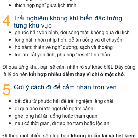
thích hợp nghỉ giữa lịch trình
Trải nghiệm không khí biển đặc trưng
từng khu vực
phước hải: yên bình, đời sống thật, không quá du lịch
long hải: nhộn nhịp hơn, dễ ăn uống và di chuyển
hồ tràm: thiên về nghỉ dưỡng, sạch và thoáng
lộc an: rất yên tĩnh, phù hợp “reset” tinh thần
Đi qua từng khu, bạn sẽ cảm nhận rõ sự khác biệt. Đây cũng
là lý do nên
kết hợp nhiều điểm thay vì chỉ ở một chỗ
.
Gợi ý cách đi để cảm nhận trọn vẹn
bắt đầu từ phước hải để trải nghiệm làng chài
đi qua đèo nước ngọt để ngắm cảnh
ghé long hải ăn uống hoặc tham quan
nếu có thời gian, đi tiếp hồ tràm hoặc lộc an
Đi theo một chiều sẽ giúp bạn
không bị lặp lại và tiết kiệm