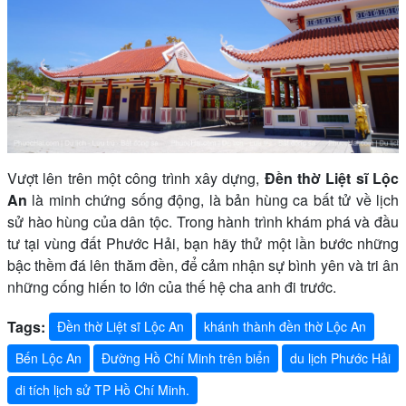
Vượt lên trên một công trình xây dựng,
Đền thờ Liệt sĩ Lộc
An
là minh chứng sống động, là bản hùng ca bất tử về lịch
sử hào hùng của dân tộc. Trong hành trình khám phá và đầu
tư tại vùng đất Phước Hải, bạn hãy thử một lần bước những
bậc thềm đá lên thăm đền, để cảm nhận sự bình yên và tri ân
những cống hiến to lớn của thế hệ cha anh đi trước.
Tags:
Đền thờ Liệt sĩ Lộc An
khánh thành đền thờ Lộc An
Bến Lộc An
Đường Hồ Chí Minh trên biển
du lịch Phước Hải
di tích lịch sử TP Hồ Chí Minh.