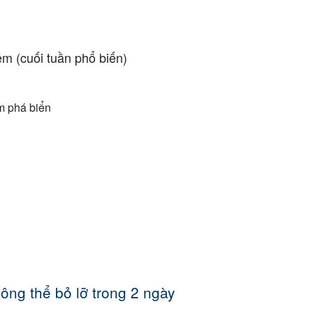
êm (cuối tuần phổ biến)
m phá biển
n
ng thể bỏ lỡ trong 2 ngày