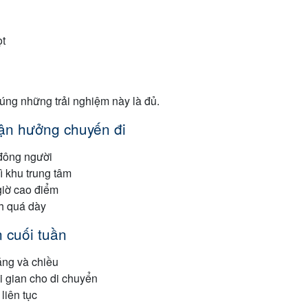
ọt
úng những trải nghiệm này là đủ.
tận hưởng chuyến đi
 đông người
ì khu trung tâm
giờ cao điểm
nh quá dày
n cuối tuần
áng và chiều
i gian cho di chuyển
liên tục