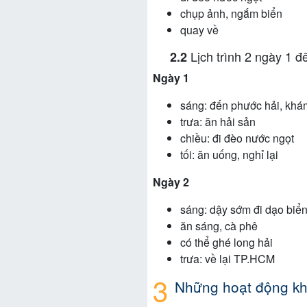
chụp ảnh, ngắm biển
quay về
Lịch trình 2 ngày 1 đ
Ngày 1
sáng: đến phước hải, khá
trưa: ăn hải sản
chiều: đi đèo nước ngọt
tối: ăn uống, nghỉ lại
Ngày 2
sáng: dậy sớm đi dạo biể
ăn sáng, cà phê
có thể ghé long hải
trưa: về lại TP.HCM
Những hoạt động khô