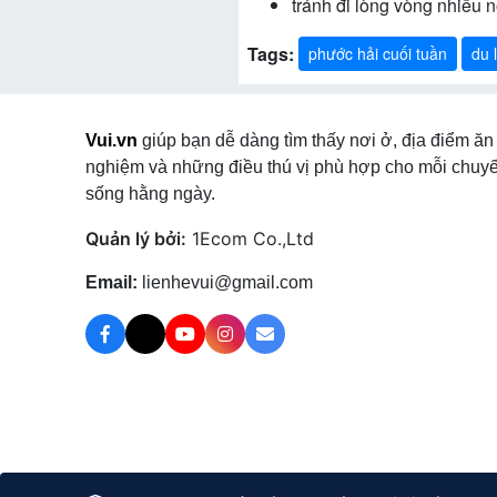
tránh đi lòng vòng nhiều n
Tags:
phước hải cuối tuần
du 
Vui.vn
giúp bạn dễ dàng tìm thấy nơi ở, địa điểm ăn 
nghiệm và những điều thú vị phù hợp cho mỗi chuyế
sống hằng ngày.
Quản lý bởi:
1Ecom Co.,Ltd
Email:
lienhevui@gmail.com