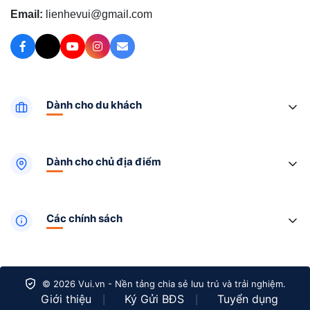
Email:
lienhevui@gmail.com
Dành cho du khách
Dành cho chủ địa điểm
Các chính sách
© 2026 Vui.vn - Nền tảng chia sẻ lưu trú và trải nghiệm.
Giới thiệu
Ký Gửi BĐS
Tuyển dụng
|
|