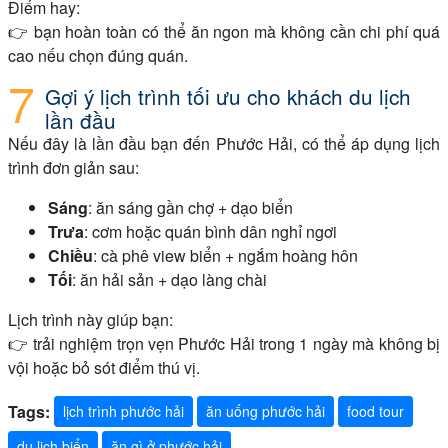
Điểm hay:
👉 bạn hoàn toàn có thể ăn ngon mà không cần chi phí quá
cao nếu chọn đúng quán.
Gợi ý lịch trình tối ưu cho khách du lịch
lần đầu
Nếu đây là lần đầu bạn đến Phước Hải, có thể áp dụng lịch
trình đơn giản sau:
Sáng
: ăn sáng gần chợ + dạo biển
Trưa
: cơm hoặc quán bình dân nghỉ ngơi
Chiều
: cà phê view biển + ngắm hoàng hôn
Tối
: ăn hải sản + dạo làng chài
Lịch trình này giúp bạn:
👉 trải nghiệm trọn vẹn Phước Hải trong 1 ngày mà không bị
vội hoặc bỏ sót điểm thú vị.
Tags:
lịch trình phước hải
ăn uống phước hải
food tour
du lịch biển
ăn gì ở phước hải