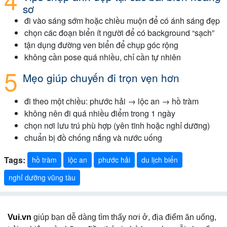
sơ
đi vào sáng sớm hoặc chiều muộn để có ánh sáng đẹp
chọn các đoạn biển ít người để có background “sạch”
tận dụng đường ven biển để chụp góc rộng
không cần pose quá nhiều, chỉ cần tự nhiên
Mẹo giúp chuyến đi trọn vẹn hơn
đi theo một chiều: phước hải → lộc an → hồ tràm
không nên đi quá nhiều điểm trong 1 ngày
chọn nơi lưu trú phù hợp (yên tĩnh hoặc nghỉ dưỡng)
chuẩn bị đồ chống nắng và nước uống
Tags:
hồ tràm
lộc an
phước hải
du lịch biển
nghỉ dưỡng vũng tàu
Vui.vn
giúp bạn dễ dàng tìm thấy nơi ở, địa điểm ăn uống,