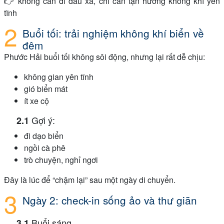
👉 không cần đi đâu xa, chỉ cần tận hưởng không khí yên
tĩnh
Buổi tối: trải nghiệm không khí biển về
đêm
Phước Hải buổi tối không sôi động, nhưng lại rất dễ chịu:
không gian yên tĩnh
gió biển mát
ít xe cộ
Gợi ý:
đi dạo biển
ngồi cà phê
trò chuyện, nghỉ ngơi
Đây là lúc để “chậm lại” sau một ngày di chuyển.
Ngày 2: check-in sống ảo và thư giãn
Buổi sáng