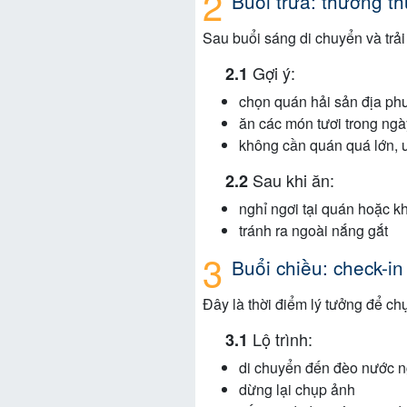
Buổi trưa: thưởng th
Sau buổi sáng di chuyển và trải
Gợi ý:
chọn quán hải sản địa ph
ăn các món tươi trong ngà
không cần quán quá lớn, ư
Sau khi ăn:
nghỉ ngơi tại quán hoặc k
tránh ra ngoài nắng gắt
Buổi chiều: check-i
Đây là thời điểm lý tưởng để c
Lộ trình:
di chuyển đến đèo nước n
dừng lại chụp ảnh