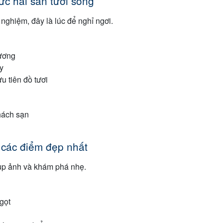
ức hải sản tươi sống
 nghiệm, đây là lúc để nghỉ ngơi.
ương
y
u tiên đồ tươi
hách sạn
n các điểm đẹp nhất
hụp ảnh và khám phá nhẹ.
gọt