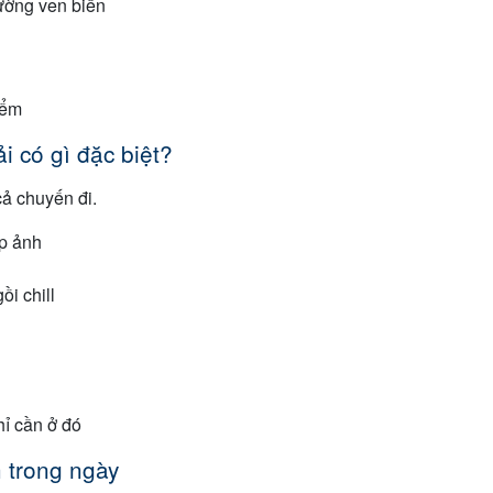
đường ven biển
iểm
 có gì đặc biệt?
ả chuyến đi.
ụp ảnh
i chill
hỉ cần ở đó
h trong ngày