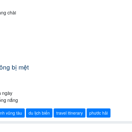
àng chài
ông bị mệt
a ngày
ống nắng
rình vũng tàu
du lịch biển
travel itinerary
phước hải