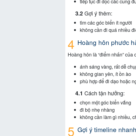
tiếp tục đi dọc các cung 
Gợi ý thêm:
tìm các góc biển ít người
không cần đi quá nhiều đ
Hoàng hôn phước hải
Hoàng hôn là “điểm nhấn” của c
ánh sáng vàng, rất dễ ch
không gian yên, ít ồn ào
phù hợp để đi dạo hoặc ngồ
Cách tận hưởng:
chọn một góc biển vắng
đi bộ nhẹ nhàng
không cần làm gì nhiều, c
Gợi ý timeline nhan