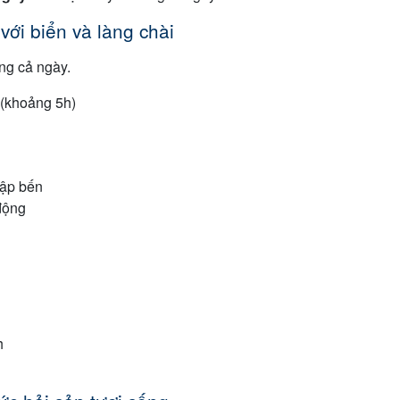
với biển và làng chài
ng cả ngày.
(khoảng 5h)
cập bến
động
h