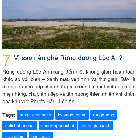
Vì sao nên ghé Rừng dương Lộc An?
Rừng dương Lộc An mang đến một không gian hoàn toàn
khác so với biển – xanh mát, yên tĩnh và thư giãn. Đây là
điểm đến phù hợp cho những ai muốn tìm một nơi nghỉ ngơi
nhẹ nhàng, chụp ảnh đẹp và tận hưởng thiên nhiên khi khám
phá khu vực Phước Hải – Lộc An.
Tags:
rungduonglocan
locanphuochai
rungduong
dulichphuochai
checkinphuochai
khonggianxanh
picnicbien
bienlocan