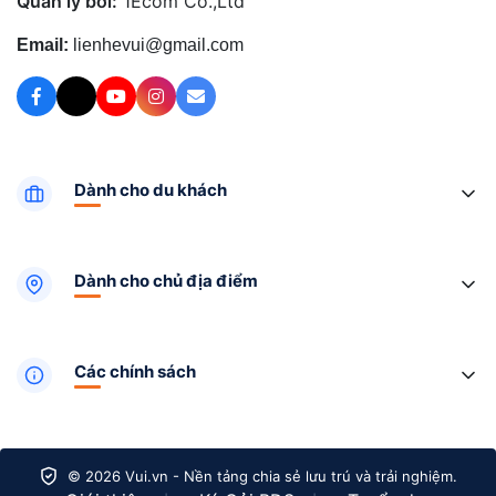
Quản lý bởi:
1Ecom Co.,Ltd
Email:
lienhevui@gmail.com
Dành cho du khách
Dành cho chủ địa điểm
Các chính sách
© 2026 Vui.vn - Nền tảng chia sẻ lưu trú và trải nghiệm.