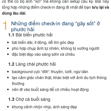
có thể có bộ ảnh “xịn” mà không cần setup cầu kỳ. Bài này
tổng hợp những điểm check-in đáng đi nhất để bạn
lưu lại và
dùng lâu dài
.
Những điểm check-in đang “gây sốt” ở
phước hải
Bãi biển phước hải
bãi biển dài, ít đông, dễ tìm góc đẹp
phù hợp chụp ảnh tự nhiên, không bị vướng người
đặc biệt đẹp vào sáng sớm và chiều
Làng chài phước hải
background cực “đời”: thuyền, lưới, ngư dân
tạo cảm giác chân thật, khác biệt với ảnh du lịch thông
thường
nên đi vào buổi sáng để có nhiều hoạt động
Chợ cá buổi sáng
khung cảnh nhộn nhịp, ánh sáng đẹp