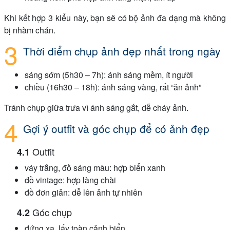
Khi kết hợp 3 kiểu này, bạn sẽ có bộ ảnh đa dạng mà không
bị nhàm chán.
Thời điểm chụp ảnh đẹp nhất trong ngày
sáng sớm (5h30 – 7h): ánh sáng mềm, ít người
chiều (16h30 – 18h): ánh sáng vàng, rất “ăn ảnh”
Tránh chụp giữa trưa vì ánh sáng gắt, dễ cháy ảnh.
Gợi ý outfit và góc chụp để có ảnh đẹp
Outfit
váy trắng, đồ sáng màu: hợp biển xanh
đồ vintage: hợp làng chài
đồ đơn giản: dễ lên ảnh tự nhiên
Góc chụp
đứng xa, lấy toàn cảnh biển