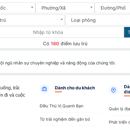
uốc
Phường/Xã
Đường/Phố
trú
Loại phòng
Có
160
điểm lưu trú
ội ngũ nhân sự chuyên nghiệp và năng động của chúng tôi.
Dà
Dành cho du khách
uống, trải
đi
n đi và cuộc
Điều Thú Vị Quanh Bạn
Quản lý đị
Từ trải nghiệm đến gắn bó
Phát triển 