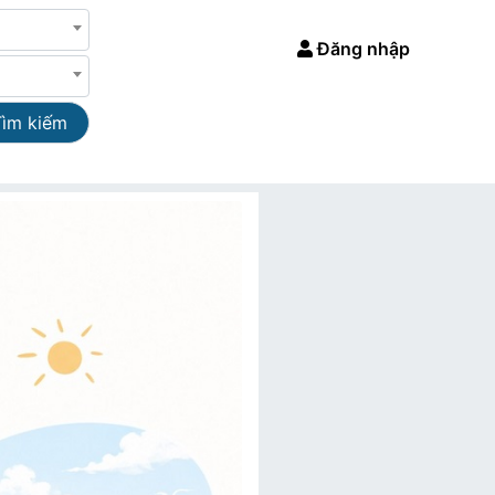
Đăng nhập
Tìm kiếm