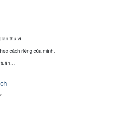
ian thú vị
heo cách riêng của mình.
i tuần…
ịch
: