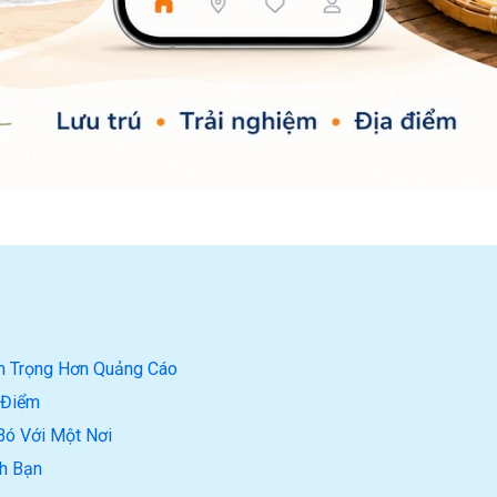
n Trọng Hơn Quảng Cáo
 Điểm
Bó Với Một Nơi
nh Bạn