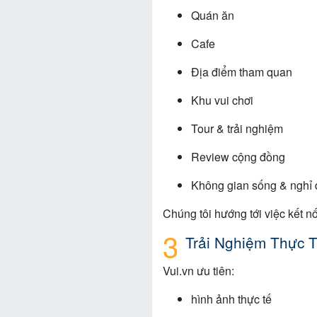
Quán ăn
Cafe
Địa điểm tham quan
Khu vui chơi
Tour & trải nghiệm
Review cộng đồng
Không gian sống & nghỉ
Chúng tôi hướng tới việc kết n
Trải Nghiệm Thực 
Vui.vn ưu tiên:
hình ảnh thực tế