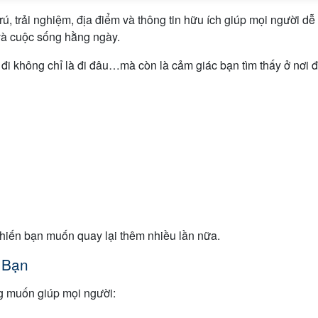
trú, trải nghiệm, địa điểm và thông tin hữu ích giúp mọi người d
và cuộc sống hằng ngày.
 đi không chỉ là đi đâu…mà còn là cảm giác bạn tìm thấy ở nơi đ
khiến bạn muốn quay lại thêm nhiều lần nữa.
 Bạn
g muốn giúp mọi người: