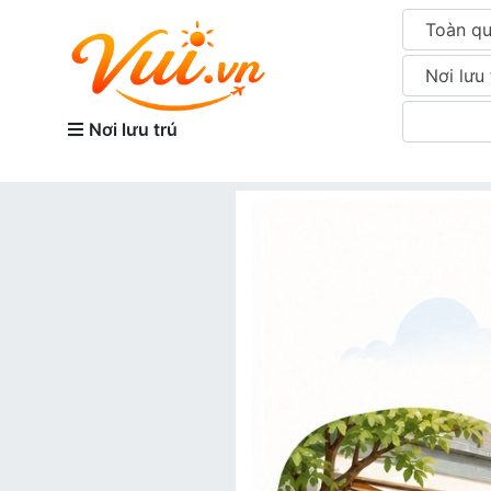
Toàn q
Nơi lưu 
Nơi lưu trú