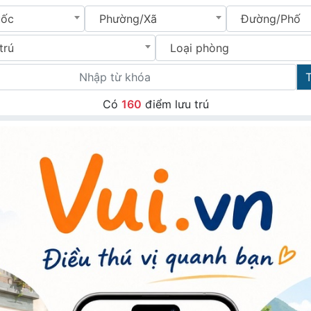
uốc
Phường/Xã
Đường/Phố
trú
Loại phòng
Có
160
điểm lưu trú