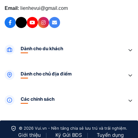
Email:
lienhevui@gmail.com
Dành cho du khách
Dành cho chủ địa điểm
Các chính sách
© 2026 Vui.vn - Nền tảng chia sẻ lưu trú và trải nghiệm.
Giới thiệu
Ký Gửi BĐS
Tuyển dụng
|
|