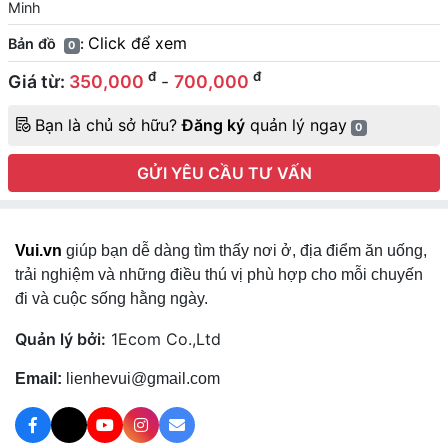
Minh
Click để xem
Bản đồ
:
0
đ
đ
Giá từ:
350,000
-
700,000
Bạn là chủ sở hữu?
Đăng ký
quản lý ngay
0
GỬI YÊU CẦU TƯ VẤN
Vui.vn
giúp bạn dễ dàng tìm thấy nơi ở, địa điểm ăn uống,
trải nghiệm và những điều thú vị phù hợp cho mỗi chuyến
đi và cuộc sống hằng ngày.
Quản lý bởi:
1Ecom Co.,Ltd
Email:
lienhevui@gmail.com