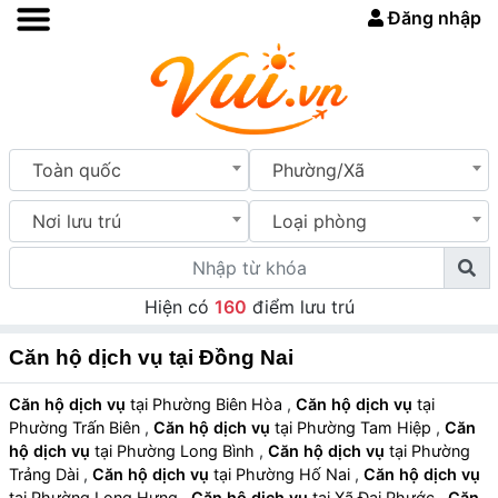
Đăng nhập
Toàn quốc
Phường/Xã
Nơi lưu trú
Loại phòng
Hiện có
160
điểm lưu trú
Căn hộ dịch vụ tại Đồng Nai
Căn hộ dịch vụ
tại Phường Biên Hòa
,
Căn hộ dịch vụ
tại
Phường Trấn Biên
,
Căn hộ dịch vụ
tại Phường Tam Hiệp
,
Căn
hộ dịch vụ
tại Phường Long Bình
,
Căn hộ dịch vụ
tại Phường
Trảng Dài
,
Căn hộ dịch vụ
tại Phường Hố Nai
,
Căn hộ dịch vụ
tại Phường Long Hưng
,
Căn hộ dịch vụ
tại Xã Đại Phước
,
Căn