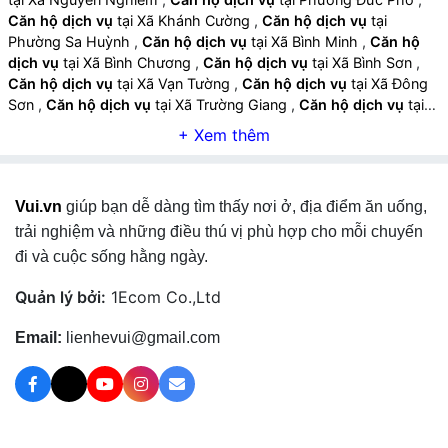
Căn hộ dịch vụ
tại Xã Khánh Cường
,
Căn hộ dịch vụ
tại
Phường Sa Huỳnh
,
Căn hộ dịch vụ
tại Xã Bình Minh
,
Căn hộ
dịch vụ
tại Xã Bình Chương
,
Căn hộ dịch vụ
tại Xã Bình Sơn
,
Căn hộ dịch vụ
tại Xã Vạn Tường
,
Căn hộ dịch vụ
tại Xã Đông
Sơn
,
Căn hộ dịch vụ
tại Xã Trường Giang
,
Căn hộ dịch vụ
tại
Xã Ba Gia
,
Căn hộ dịch vụ
tại Xã Sơn Tịnh
,
Căn hộ dịch vụ
tại
Xã Thọ Phong
,
Căn hộ dịch vụ
tại Xã Tư Nghĩa
,
Căn hộ dịch
vụ
tại Xã Vệ Giang
,
Căn hộ dịch vụ
tại Xã Nghĩa Giang
,
Căn hộ
dịch vụ
tại Xã Trà Giang
,
Căn hộ dịch vụ
tại Xã Nghĩa Hành
,
Vui.vn
giúp bạn dễ dàng tìm thấy nơi ở, địa điểm ăn uống,
Căn hộ dịch vụ
tại Xã Đình Cương
,
Căn hộ dịch vụ
tại Xã Thiện
Tín
,
Căn hộ dịch vụ
tại Xã Phước Giang
,
Căn hộ dịch vụ
tại Xã
trải nghiệm và những điều thú vị phù hợp cho mỗi chuyến
Long Phụng
,
Căn hộ dịch vụ
tại Xã Mỏ Cày
,
Căn hộ dịch vụ
tại
đi và cuộc sống hằng ngày.
Xã Mộ Đức
,
Căn hộ dịch vụ
tại Xã Lân Phong
,
Căn hộ dịch vụ
tại Xã Trà Bồng
,
Căn hộ dịch vụ
tại Xã Đông Trà Bồng
,
Căn hộ
Quản lý bởi:
1Ecom Co.,Ltd
dịch vụ
tại Xã Tây Trà
,
Căn hộ dịch vụ
tại Xã Thanh Bồng
,
Căn
hộ dịch vụ
tại Xã Cà Đam
,
Căn hộ dịch vụ
tại Xã Tây Trà Bồng
,
Email:
lienhevui@gmail.com
Căn hộ dịch vụ
tại Xã Sơn Hạ
,
Căn hộ dịch vụ
tại Xã Sơn Linh
,
Căn hộ dịch vụ
tại Xã Sơn Hà
,
Căn hộ dịch vụ
tại Xã Sơn Thủy
,
Căn hộ dịch vụ
tại Xã Sơn Kỳ
,
Căn hộ dịch vụ
tại Xã Sơn Tây
,
Căn hộ dịch vụ
tại Xã Sơn Tây Thượng
,
Căn hộ dịch vụ
tại Xã
Sơn Tây Hạ
,
Căn hộ dịch vụ
tại Xã Minh Long
,
Căn hộ dịch vụ