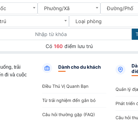
uốc
Phường/Xã
Đường/Phố
trú
Loại phòng
Có
160
điểm lưu trú
Dà
Dành cho du khách
uống, trải
đi
n đi và cuộc
Điều Thú Vị Quanh Bạn
Quản lý đị
Từ trải nghiệm đến gắn bó
Phát triển 
Câu hỏi thường gặp (FAQ)
Câu hỏi th