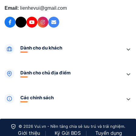
Email:
lienhevui@gmail.com
Dành cho du khách
Dành cho chủ địa điểm
Các chính sách
© 2026 Vui.vn - Nền tảng chia sẻ lưu trú và trải nghiệm.
Giới thiệu
Ký Gửi BĐS
Tuyển dụng
|
|