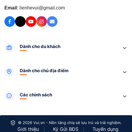
Email:
lienhevui@gmail.com
Dành cho du khách
Dành cho chủ địa điểm
Các chính sách
© 2026 Vui.vn - Nền tảng chia sẻ lưu trú và trải nghiệm.
Giới thiệu
Ký Gửi BĐS
Tuyển dụng
|
|