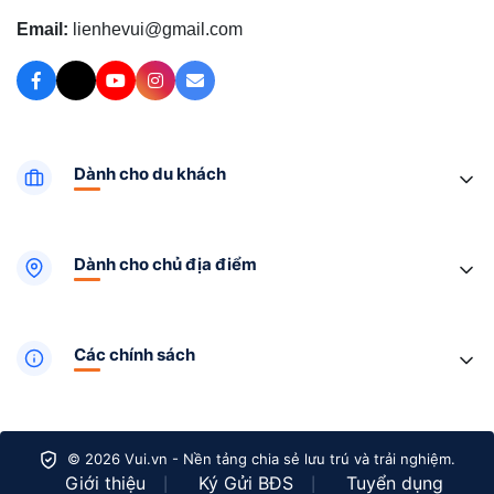
Email:
lienhevui@gmail.com
Dành cho du khách
Dành cho chủ địa điểm
Các chính sách
© 2026 Vui.vn - Nền tảng chia sẻ lưu trú và trải nghiệm.
Giới thiệu
Ký Gửi BĐS
Tuyển dụng
|
|